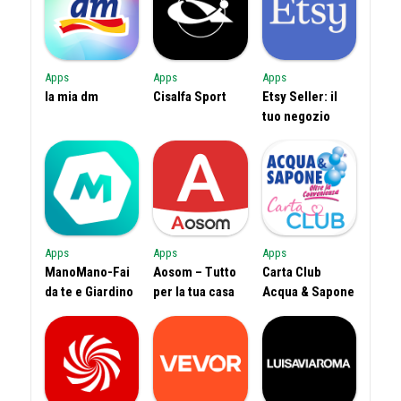
Apps
Apps
Apps
la mia dm
Cisalfa Sport
Etsy Seller: il
tuo negozio
Apps
Apps
Apps
ManoMano-Fai
Aosom – Tutto
Carta Club
da te e Giardino
per la tua casa
Acqua & Sapone